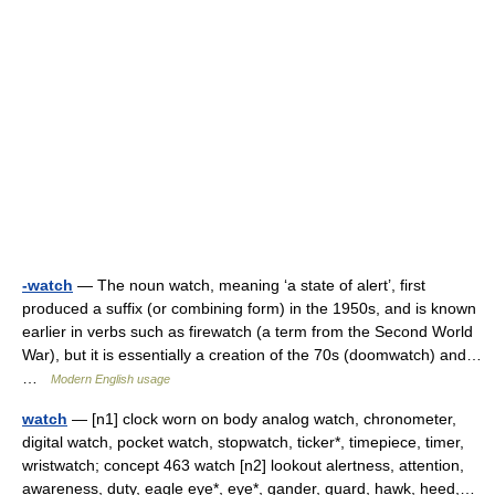
-watch
— The noun watch, meaning ‘a state of alert’, first
produced a suffix (or combining form) in the 1950s, and is known
earlier in verbs such as firewatch (a term from the Second World
War), but it is essentially a creation of the 70s (doomwatch) and…
…
Modern English usage
watch
— [n1] clock worn on body analog watch, chronometer,
digital watch, pocket watch, stopwatch, ticker*, timepiece, timer,
wristwatch; concept 463 watch [n2] lookout alertness, attention,
awareness, duty, eagle eye*, eye*, gander, guard, hawk, heed,…