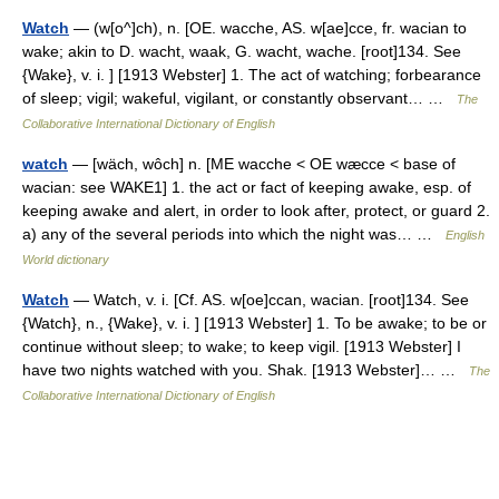
Watch
— (w[o^]ch), n. [OE. wacche, AS. w[ae]cce, fr. wacian to
wake; akin to D. wacht, waak, G. wacht, wache. [root]134. See
{Wake}, v. i. ] [1913 Webster] 1. The act of watching; forbearance
of sleep; vigil; wakeful, vigilant, or constantly observant… …
The
Collaborative International Dictionary of English
watch
— [wäch, wôch] n. [ME wacche < OE wæcce < base of
wacian: see WAKE1] 1. the act or fact of keeping awake, esp. of
keeping awake and alert, in order to look after, protect, or guard 2.
a) any of the several periods into which the night was… …
English
World dictionary
Watch
— Watch, v. i. [Cf. AS. w[oe]ccan, wacian. [root]134. See
{Watch}, n., {Wake}, v. i. ] [1913 Webster] 1. To be awake; to be or
continue without sleep; to wake; to keep vigil. [1913 Webster] I
have two nights watched with you. Shak. [1913 Webster]… …
The
Collaborative International Dictionary of English