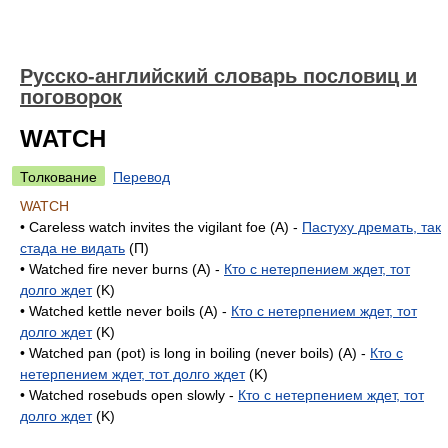
Русско-английский словарь пословиц и
поговорок
WATCH
Толкование
Перевод
WATCH
• Careless watch invites the vigilant foe (A) -
Пастуху дремать, так
стада не видать
(П)
• Watched fire never burns (A) -
Кто с нетерпением ждет, тот
долго ждет
(K)
• Watched kettle never boils (A) -
Кто с нетерпением ждет, тот
долго ждет
(K)
• Watched pan (pot) is long in boiling (never boils) (A) -
Кто с
нетерпением ждет, тот долго ждет
(K)
• Watched rosebuds open slowly -
Кто с нетерпением ждет, тот
долго ждет
(K)