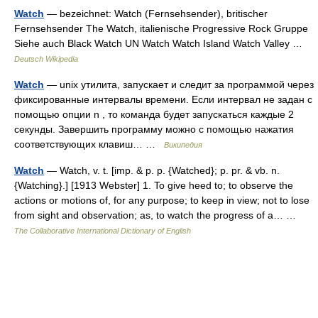
Watch
— bezeichnet: Watch (Fernsehsender), britischer
Fernsehsender The Watch, italienische Progressive Rock Gruppe
Siehe auch Black Watch UN Watch Watch Island Watch Valley …
Deutsch Wikipedia
Watch
— unix утилита, запускает и следит за программой через
фиксированные интервалы времени. Если интервал не задан с
помощью опции n , то команда будет запускаться каждые 2
секунды. Завершить программу можно с помощью нажатия
соответствующих клавиш… …
Википедия
Watch
— Watch, v. t. [imp. & p. p. {Watched}; p. pr. & vb. n.
{Watching}.] [1913 Webster] 1. To give heed to; to observe the
actions or motions of, for any purpose; to keep in view; not to lose
from sight and observation; as, to watch the progress of a… …
The Collaborative International Dictionary of English